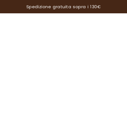
Spedizione gratuita sopra i 130€
e informazioni su:
iuli
Negozio di Crema
 trattamento dei miei dati personali nel rispetto del Reg 2016/679 UE
ativa sul trattamento dei dati personali*
evere informazioni in merito a promozioni, news ed eventi relativi a q
 Regolamento 2016/679 UE*