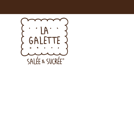
Voglio ricever
Linea di gremb
Acconsento al
letto l’inform
Accetto di ric
conformità al