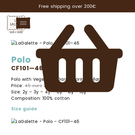
Free shipping over 200€
Polo
CF101—46
Polo with Vegetable Garden print collar.
Price:
45 euro
31,50 euro
Size: 2y – 3y – 4y – 6y – 8y – 10y
Composition: 100% cotton
Size guide