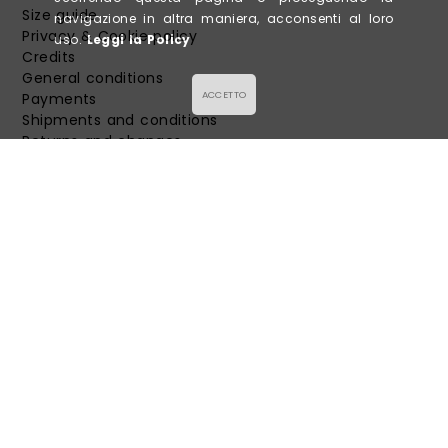
Size guide
navigazione in altra maniera, acconsenti al loro
Privacy & Cookie policy
uso.
Leggi la Policy
Credits
General conditions
ACCETTO
Payments
Shipments and conditions
Returns and changes
FOLLOW US!