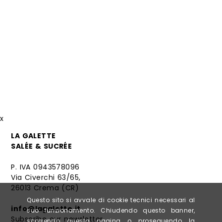
x
LA GALETTE
SALÉE & SUCRÉE
P. IVA 0943578096
Via Civerchi 63/65,
26013 Crema (CR)
Questo sito si avvale di cookie tecnici necessari al
info@lagalette.it
suo funzionamento. Chiudendo questo banner,
Subscribe our newsletter
scorrendo questa pagina o proseguendo la