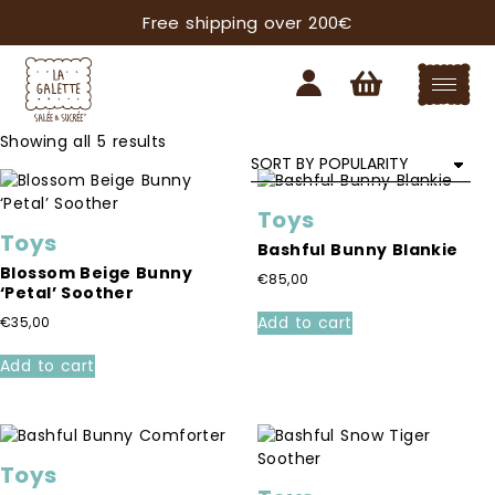
Free shipping over 200€
Sorted
Showing all 5 results
by
popularity
Toys
Toys
Bashful Bunny Blankie
Blossom Beige Bunny
€
85,00
‘Petal’ Soother
Add to cart
€
35,00
Add to cart
Toys