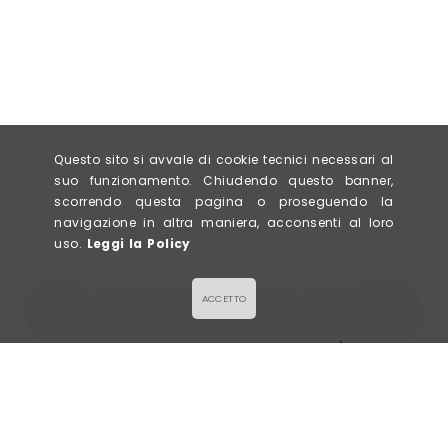
Questo sito si avvale di cookie tecnici necessari al
suo funzionamento. Chiudendo questo banner,
scorrendo questa pagina o proseguendo la
navigazione in altra maniera, acconsenti al loro
uso.
Leggi la Policy
ACCETTO
LA GALETTE
Via Civerchi 63/65,
SALÉE & SUCRÉE
26013 Crema (CR)
P. IVA 0943578096
info@lagalette.it