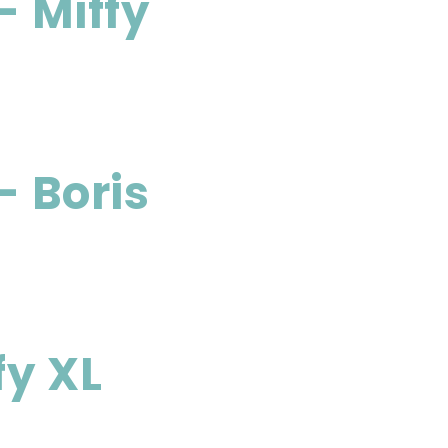
– Miffy
– Boris
fy XL