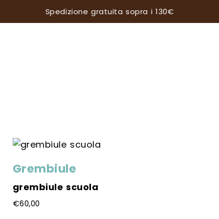
Spedizione gratuita sopra i 130€
tà
Grembiule
grembiule scuola
€
60,00