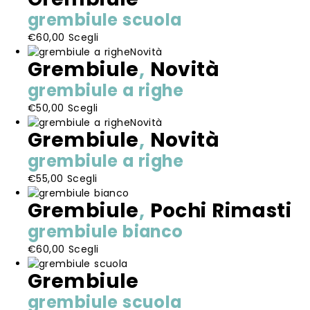
più
essere
prodotto
grembiule scuola
varianti.
scelte
Questo
€
60,00
Scegli
Le
nella
prodotto
Novità
opzioni
pagina
Grembiule
,
Novità
ha
possono
del
più
essere
prodotto
grembiule a righe
varianti.
scelte
Questo
€
50,00
Scegli
Le
nella
prodotto
Novità
opzioni
pagina
Grembiule
,
Novità
ha
possono
del
più
essere
prodotto
grembiule a righe
varianti.
scelte
Questo
€
55,00
Scegli
Le
nella
prodotto
opzioni
pagina
Grembiule
,
Pochi Rimasti
ha
possono
del
più
essere
prodotto
grembiule bianco
varianti.
scelte
Questo
€
60,00
Scegli
Le
nella
prodotto
opzioni
pagina
Grembiule
ha
possono
del
più
essere
prodotto
grembiule scuola
varianti.
scelte