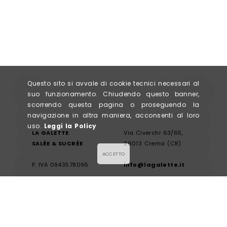
Questo sito si avvale di cookie tecnici necessari al
suo funzionamento. Chiudendo questo banner,
scorrendo questa pagina o proseguendo la
navigazione in altra maniera, acconsenti al loro
uso.
Leggi la Policy
LA GALETTE
Via Civerchi 63/65,
SALÉE & SUCRÉE
26013 Crema (CR)
ACCETTO
P. IVA 0943578096
info@lagalette.it
Iscriviti alla newsletter
Condizioni generali
Guida alle taglie
Pagamenti
Privacy & Cookie policy
Spedizioni e condizioni
Credits
Resi e cambi