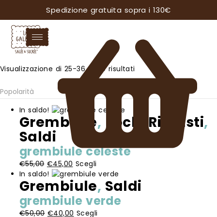
Spedizione gratuita sopra i 130€
Popolarità
Visualizzazione di 25-36 di 69 risultati
In saldo!
Grembiule
,
Pochi Rimasti
,
Saldi
grembiule celeste
Il
Il
Questo
€
55,00
€
45,00
Scegli
prezzo
prezzo
prodotto
In saldo!
Grembiule
,
Saldi
originale
attuale
ha
era:
è:
più
grembiule verde
€55,00.
€45,00.
varianti.
Il
Il
Questo
€
50,00
€
40,00
Scegli
Le