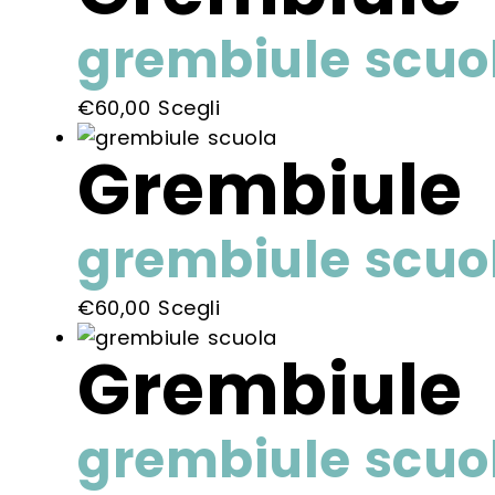
grembiule scuo
Questo
€
60,00
Scegli
prodotto
Grembiule
ha
più
varianti.
grembiule scuo
Le
opzioni
Questo
€
60,00
Scegli
possono
prodotto
essere
Grembiule
ha
scelte
più
nella
varianti.
pagina
grembiule scuo
Le
del
opzioni
prodotto