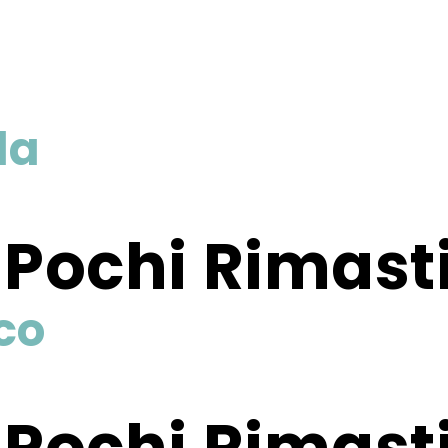
la
,
Pochi Rimast
co