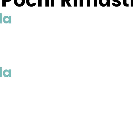
,
Pochi Rimast
la
la