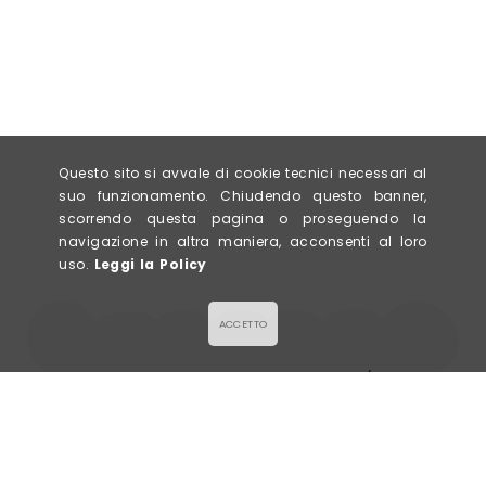
Questo sito si avvale di cookie tecnici necessari al
suo funzionamento. Chiudendo questo banner,
scorrendo questa pagina o proseguendo la
navigazione in altra maniera, acconsenti al loro
uso.
Leggi la Policy
ACCETTO
LA GALETTE
Via Civerchi 63/65,
SALÉE & SUCRÉE
26013 Crema (CR)
P. IVA 0943578096
info@lagalette.it