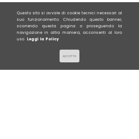
Questo sito si avvale di cookie tecnici necessari al
suo funzionamento. Chiudendo questo banner,
scorrendo questa pagina o proseguendo la
navigazione in altra maniera, acconsenti al loro
uso.
Leggi la Policy
ACCETTO
Titolo News
Lorem ipsum dolor sit amet
, consectetur adipiscing