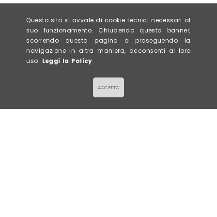
Questo sito si avvale di cookie tecnici necessari al
suo funzionamento. Chiudendo questo banner,
scorrendo questa pagina o proseguendo la
navigazione in altra maniera, acconsenti al loro
uso.
Leggi la Policy
ACCETTO
Titolo News
Lorem ipsum dolor sit amet
, consectetur adipiscing