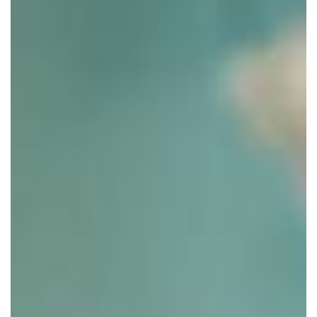
Accetto di ricevere informazioni in merito a
promozioni, news ed eventi relativi a questo sito
in conformità al Regolamento 2016/679 UE*