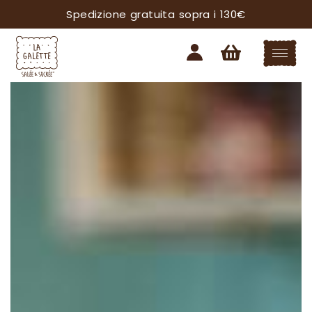
Spedizione gratuita sopra i 130€
ISCRIVITI ALLA NEWSLETTER!
SARAI SEMPRE AGGIORNATO SU TUTTE LE
NOVITÀ DAL MONDO LA GALETTE.
Voglio ricevere informazioni su:
Linea di grembiuli
Negozio di Crema
Acconsento al trattamento dei miei dati
personali nel rispetto del Reg 2016/679 UE e
dichiaro di aver letto l’informativa sul
trattamento dei dati personali*