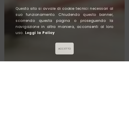
Questo sito si avvale di cookie tecnici necessari al
suo funzionamento. Chiudendo questo banner,
scorrendo questa pagina o proseguendo la
navigazione in altra maniera, acconsenti al loro
uso.
Leggi la Policy
ACCETTO
Titolo News
Lorem ipsum dolor sit amet
, consectetur adipiscing
elit, sed do eiusmod tempor incididunt ut labore et