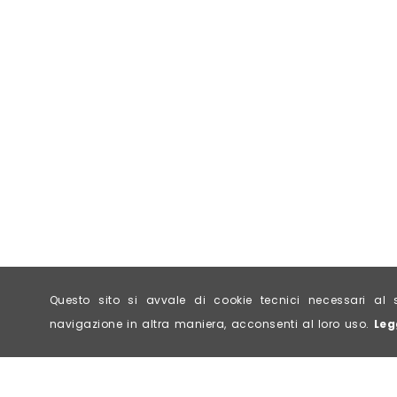
Questo sito si avvale di cookie tecnici necessari 
navigazione in altra maniera, acconsenti al loro uso.
Leg