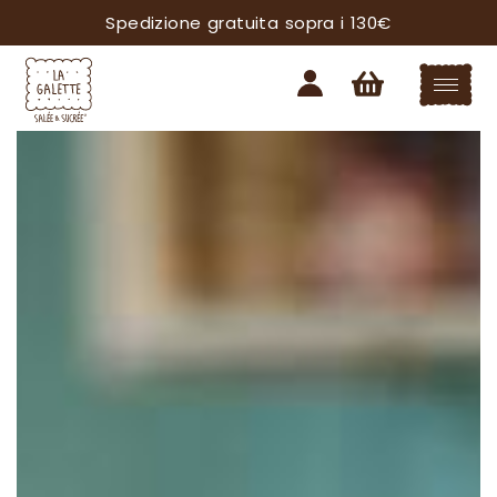
Spedizione gratuita sopra i 130€
ISCRIVITI ALLA NEWSLETTER!
SARAI SEMPRE AGGIORNATO SU TUTTE LE
NOVITÀ DAL MONDO LA GALETTE.
Voglio ricevere informazioni su:
Linea di grembiuli
Negozio di Crema
Acconsento al trattamento dei miei dati
personali nel rispetto del Reg 2016/679 UE e
dichiaro di aver letto l’informativa sul
trattamento dei dati personali*