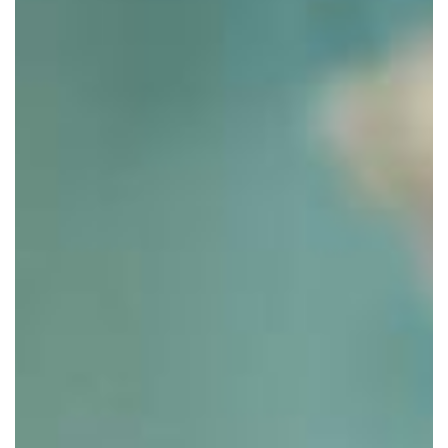
Accetto di ricevere informazioni in merito a
promozioni, news ed eventi relativi a questo sito
in conformità al Regolamento 2016/679 UE*