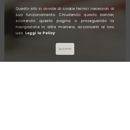
Questo sito si avvale di cookie tecnici necessari al
suo funzionamento. Chiudendo questo banner,
scorrendo questa pagina o proseguendo la
navigazione in altra maniera, acconsenti al loro
uso.
Leggi la Policy
ACCETTO
Titolo News
Lorem ipsum dolor sit amet
, consectetur adipiscing
elit, sed do eiusmod tempor incididunt ut labore et