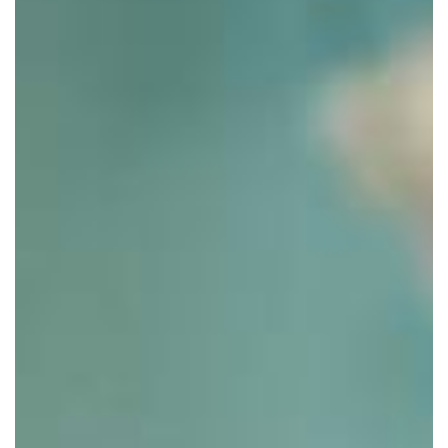
Accetto di ricevere informazioni in merito a
promozioni, news ed eventi relativi a questo sito
in conformità al Regolamento 2016/679 UE*