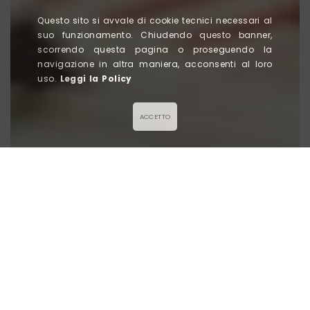
Questo sito si avvale di cookie tecnici necessari al
suo funzionamento. Chiudendo questo banner,
scorrendo questa pagina o proseguendo la
navigazione in altra maniera, acconsenti al loro
uso.
Leggi la Policy
ACCETTO
Titolo News
Lorem ipsum dolor sit amet
, consectetur adipiscing
elit, sed do eiusmod tempor incididunt ut labore et