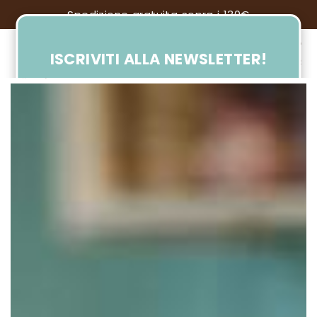
Spedizione gratuita sopra i 130€
ISCRIVITI ALLA NEWSLETTER!
SARAI SEMPRE AGGIORNATO SU TUTTE LE
NOVITÀ DAL MONDO LA GALETTE.
Voglio ricevere informazioni su:
Linea di grembiuli
Negozio di Crema
Acconsento al trattamento dei miei dati
personali nel rispetto del Reg 2016/679 UE e
dichiaro di aver letto l’informativa sul
trattamento dei dati personali*