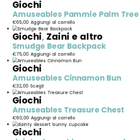
Giochi
ha
più
Amuseables Pammie Palm Tree
varianti.
€
65,00
Aggiungi al carrello
Le
opzioni
Giochi
,
Zaini e altro
possono
essere
Smudge Bear Backpack
scelte
€
75,00
Aggiungi al carrello
nella
pagina
Giochi
del
prodotto
Amuseables Cinnamon Bun
Questo
€
32,00
Scegli
prodotto
Giochi
ha
più
Amuseables Treasure Chest
varianti.
€
60,00
Aggiungi al carrello
Le
opzioni
Giochi
possono
essere