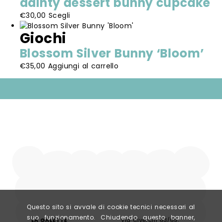
dainty dessert bunny cupcake
scelte
Questo
€
30,00
Scegli
nella
prodotto
pagina
Giochi
ha
del
più
prodotto
Blossom Silver Bunny ‘Bloom’
varianti.
€
35,00
Aggiungi al carrello
Le
opzioni
possono
essere
scelte
nella
pagina
del
prodotto
Questo sito si avvale di cookie tecnici necessari al
suo funzionamento. Chiudendo questo banner,
LA GALETTE
Via Civerchi 63/65,