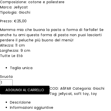
Composizione: cotone e poliestere
Marca: Jellycat
Tipologia: Giochi
€
25,00
Mamma mia che buona la pasta a forma di farfalle! Se
anche tu ami questa forma di pasta non puoi lasciarti
perdere il peluche più buono del menù!
Altezza: 11 cm
Larghezza: 9 cm
Tutte Le Età
Taglia unica
Svuota
Farfalle
quantità
COD:
A6FAR
Categoria:
Giochi
AGGIUNGI AL CARRELLO
Tag:
jellycat
,
soft toy
,
toy
Descrizione
Informazioni aggiuntive