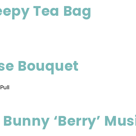
eepy Tea Bag
se Bouquet
Bunny ‘Berry’ Musi