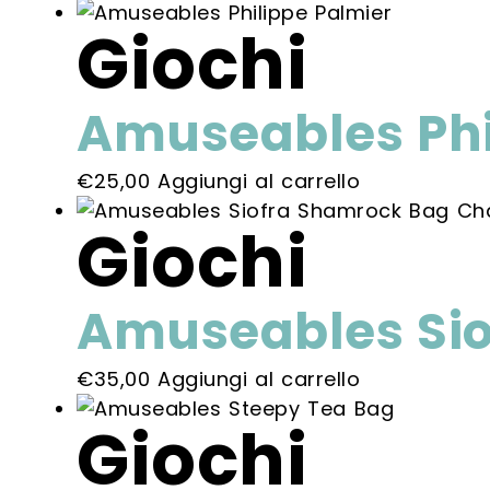
prodotto
Giochi
ha
più
varianti.
Amuseables Phi
Le
opzioni
€
25,00
Aggiungi al carrello
possono
essere
Giochi
scelte
nella
pagina
Amuseables Si
del
prodotto
€
35,00
Aggiungi al carrello
Giochi