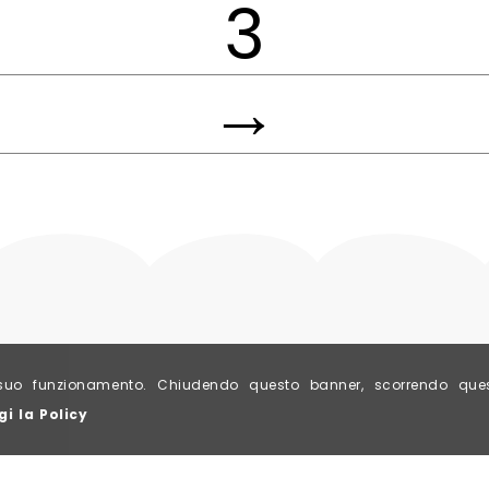
3
→
al suo funzionamento. Chiudendo questo banner, scorrendo qu
gi la Policy