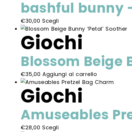
bashful bunny
Questo
€
30,00
Scegli
prodotto
Giochi
ha
più
varianti.
Blossom Beige B
Le
opzioni
€
35,00
Aggiungi al carrello
possono
essere
Giochi
scelte
nella
pagina
Amuseables Pre
del
prodotto
Questo
€
28,00
Scegli