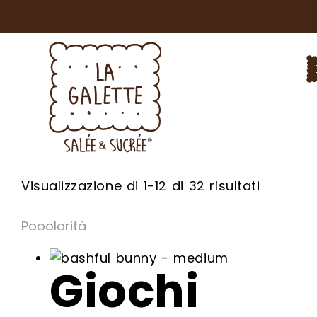
SARAI 
Popolari
Visualizzazione di 1-12 di 32 risultati
Voglio ricever
Linea di gremb
Acconsento al
letto l’inform
Giochi
Accetto di ric
conformità al