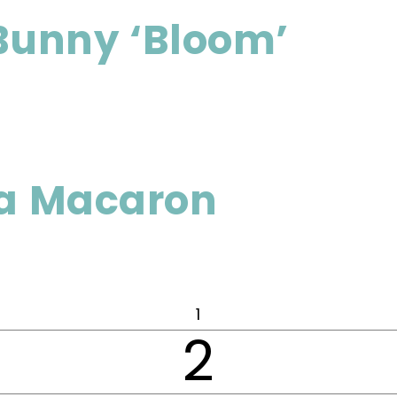
Bunny ‘Bloom’
a Macaron
1
2