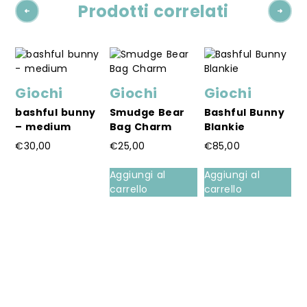
Prodotti correlati
Giochi
Giochi
Giochi
G
bashful bunny
Smudge Bear
Bashful Bunny
h
– medium
Bag Charm
Blankie
–
€
30,00
€
25,00
€
85,00
€
Questo
Q
Aggiungi al
Aggiungi al
prodotto
p
carrello
carrello
ha
h
più
p
varianti.
va
Le
L
opzioni
o
possono
p
essere
e
scelte
s