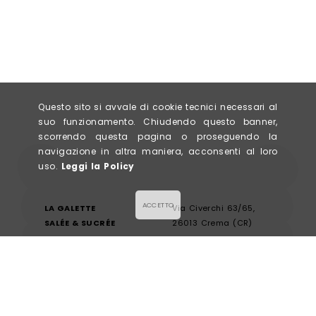
nella
n
pagina
p
del
d
prodotto
p
Questo sito si avvale di cookie tecnici necessari al
suo funzionamento. Chiudendo questo banner,
scorrendo questa pagina o proseguendo la
navigazione in altra maniera, acconsenti al loro
uso.
Leggi la Policy
ACCETTO
LA GALETTE
Via Civerchi 63/65,
SALÉE & SUCRÉE
26013 Crema (CR)
P. IVA 0943578096
info@lagalette.it
Iscriviti alla newsletter
Condizioni generali
Guida alle taglie
Pagamenti