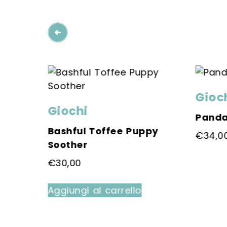
Gioc
Giochi
acaron
Panda
Bashful Toffee Puppy
€
34,0
Soother
Quest
€
30,00
prodo
ha
Aggiungi al carrello
più
variant
Le