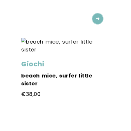
Giochi
Giochi
beach mice, surfer little
Amuseab
sister
Charm
€
38,00
€
28,00
Questo
Questo
prodotto
prodott
ha
ha
più
più