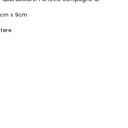
12cm x 9cm
stere