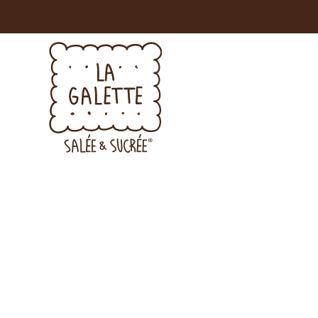
SARAI 
Voglio ricever
Linea di gremb
Acconsento al
letto l’inform
Accetto di ric
conformità al