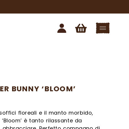
ONDO LA
ER BUNNY ‘BLOOM’
 e dichiaro di aver
uesto sito in
offici floreali e il manto morbido,
 ‘Bloom’ è tanto rilassante da
 abbracciare. Perfetto compagno di