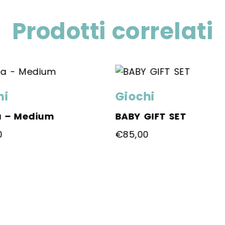
Prodotti correlati
hi
Giochi
 – Medium
BABY GIFT SET
0
€
85,00
o
Questo
tto
prodotto
ha
più
i.
varianti.
Le