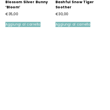
Blossom Silver Bunny
Bashful Snow Tiger
‘Bloom’
Soother
€
35,00
€
30,00
Aggiungi al carrello
Aggiungi al carrello
G
Vi
€
Qu
pr
ha
pi
va
Le
op
po
es
sc
ne
pa