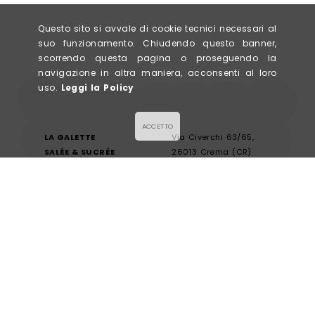
de
pr
Questo sito si avvale di cookie tecnici necessari al
suo funzionamento. Chiudendo questo banner,
scorrendo questa pagina o proseguendo la
navigazione in altra maniera, acconsenti al loro
uso.
Leggi la Policy
ACCETTO
LA GALETTE
Via Civerchi 63/65,
SALÉE & SUCRÉE
26013 Crema (CR)
P. IVA 0943578096
info@lagalette.it
Iscriviti alla newsletter
Condizioni generali
Guida alle taglie
Pagamenti
Privacy & Cookie policy
Spedizioni e condizioni
Credits
Resi e cambi
FOLLOW US!