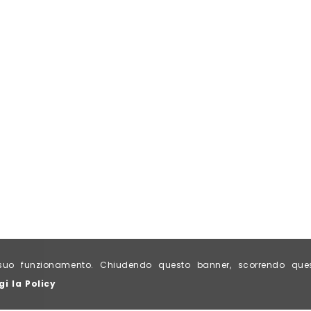
al suo funzionamento. Chiudendo questo banner, scorrendo qu
gi la Policy