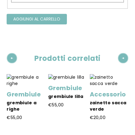
AGGIUNGI AL CARRELLO
Prodotti correlati
Grembiule
Grembiule
Accessorio
G
a
grembiule lilla
grembiule a
zainetto sacca
g
€
55,00
righe
verde
f
Questo
€
55,00
€
20,00
€
prodotto
Questo
ha
Questo
Q
prodotto
più
prodotto
p