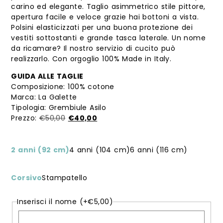
carino ed elegante. Taglio asimmetrico stile pittore,
apertura facile e veloce grazie hai bottoni a vista.
Polsini elasticizzati per una buona protezione dei
vestiti sottostanti e grande tasca laterale. Un nome
da ricamare? Il nostro servizio di cucito può
realizzarlo. Con orgoglio 100% Made in Italy.
GUIDA ALLE TAGLIE
Composizione: 100% cotone
Marca: La Galette
Tipologia: Grembiule Asilo
Il
Il
€
50,00
€
40,00
prezzo
prezzo
originale
attuale
era:
è:
2 anni (92 cm)
4 anni (104 cm)
6 anni (116 cm)
€50,00.
€40,00.
Corsivo
Stampatello
Inserisci il nome
(+
€
5,00
)