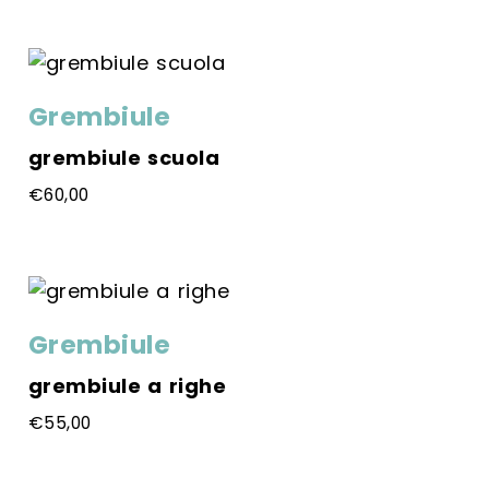
Questo
prodotto
ha
più
Grembiule
varianti.
Le
grembiule scuola
opzioni
€
60,00
possono
Questo
essere
prodotto
scelte
ha
nella
più
pagina
Grembiule
varianti.
del
Le
prodotto
grembiule a righe
opzioni
€
55,00
possono
Questo
essere