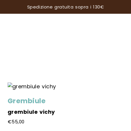
Spedizione gratuita sopra i 130€
tà
Grembiule
grembiule vichy
€
55,00