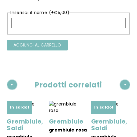
Inserisci il nome
(+
€
5,00
)
AGGIUNGI AL CARRELLO
Prodotti correlati
In saldo!
In saldo!
o
Grembiule
,
Grembiule
Grembiule
,
G
Saldi
Saldi
grembiule rosa
g
r
grembiule
grembiule