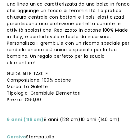
una linea unica caratterizzata da una balza in fondo
Accetto di ricevere informazioni in merito a
promozioni, news ed eventi relativi a questo sito
che aggiunge un tocco di femminilità. La pratica
in conformità al Regolamento 2016/679 UE*
chiusura centrale con bottoni e i polsi elasticizzati
garantiscono una protezione perfetta durante le
attività scolastiche. Realizzato in cotone 100% Made
in Italy, è confortevole e facile da indossare.
Personalizza il grembiule con un ricamo speciale per
renderlo ancora più unico e speciale per la tua
bambina. Un regalo perfetto per la scuola
elementare!
GUIDA ALLE TAGLIE
Composizione: 100% cotone
Marca: La Galette
Tipologia: Grembiule Elementari
€
60,00
6 anni (116 cm)
8 anni (128 cm)
10 anni (140 cm)
Corsivo
Stampatello