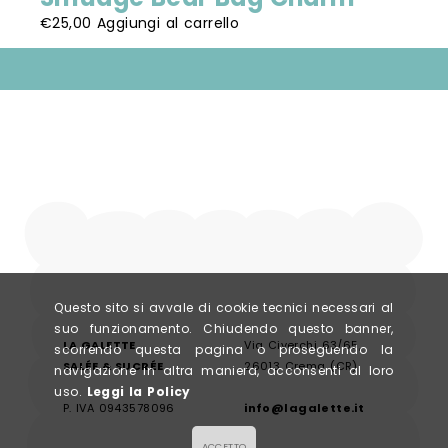
€
25,00
Aggiungi al carrello
Questo sito si avvale di cookie tecnici necessari al
suo funzionamento. Chiudendo questo banner,
LA GALETTE
Via Civerchi 63/65,
scorrendo questa pagina o proseguendo la
SALÉE & SUCRÉE
26013 Crema (CR)
navigazione in altra maniera, acconsenti al loro
uso.
Leggi la Policy
P. IVA 0943578096
info@lagalette.it
ACCETTO