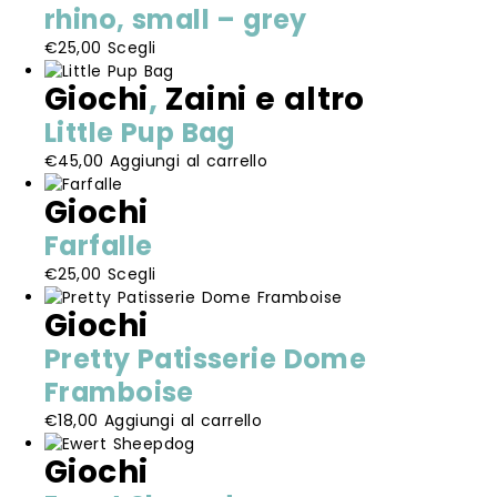
prodotto
rhino, small – grey
Questo
€
25,00
Scegli
prodotto
Giochi
,
Zaini e altro
ha
più
Little Pup Bag
varianti.
€
45,00
Aggiungi al carrello
Le
opzioni
Giochi
possono
essere
Farfalle
scelte
Questo
€
25,00
Scegli
nella
prodotto
pagina
Giochi
ha
del
più
prodotto
Pretty Patisserie Dome
varianti.
Framboise
Le
opzioni
€
18,00
Aggiungi al carrello
possono
essere
Giochi
scelte