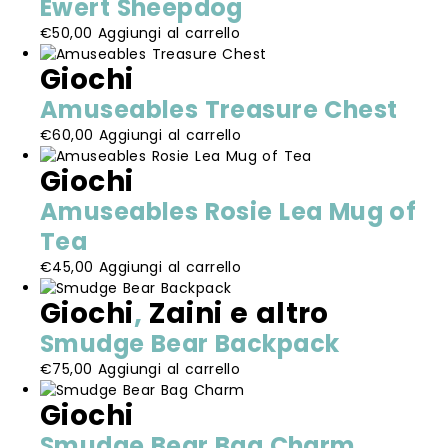
Ewert Sheepdog
nella
pagina
€
50,00
Aggiungi al carrello
del
Giochi
prodotto
Amuseables Treasure Chest
€
60,00
Aggiungi al carrello
Giochi
Amuseables Rosie Lea Mug of
Tea
€
45,00
Aggiungi al carrello
Giochi
,
Zaini e altro
Smudge Bear Backpack
€
75,00
Aggiungi al carrello
Giochi
Smudge Bear Bag Charm