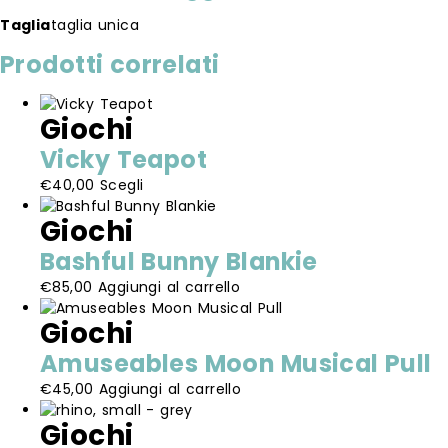
Taglia
taglia unica
Prodotti correlati
Giochi
Vicky Teapot
Questo
€
40,00
Scegli
prodotto
Giochi
ha
più
Bashful Bunny Blankie
varianti.
€
85,00
Aggiungi al carrello
Le
opzioni
Giochi
possono
essere
Amuseables Moon Musical Pull
scelte
€
45,00
Aggiungi al carrello
nella
pagina
Giochi
del