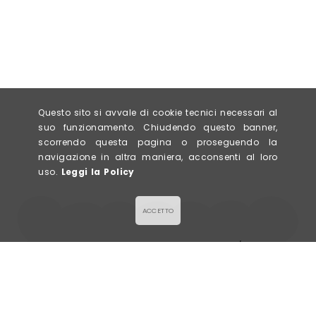
Questo sito si avvale di cookie tecnici necessari al
suo funzionamento. Chiudendo questo banner,
scorrendo questa pagina o proseguendo la
navigazione in altra maniera, acconsenti al loro
uso.
Leggi la Policy
ACCETTO
LA GALETTE
Via Civerchi 63/65,
SALÉE & SUCRÉE
26013 Crema (CR)
P. IVA 0943578096
info@lagalette.it