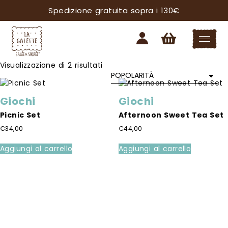
Spedizione gratuita sopra i 130€
Popolarità
Visualizzazione di 2 risultati
Giochi
Giochi
Picnic Set
Afternoon Sweet Tea Set
€
34,00
€
44,00
Aggiungi al carrello
Aggiungi al carrello