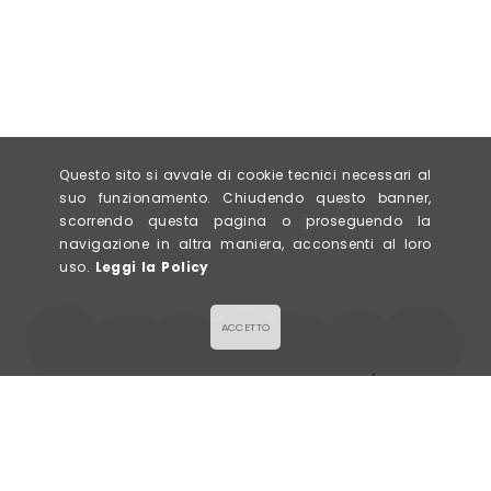
Questo sito si avvale di cookie tecnici necessari al
suo funzionamento. Chiudendo questo banner,
scorrendo questa pagina o proseguendo la
navigazione in altra maniera, acconsenti al loro
uso.
Leggi la Policy
ACCETTO
LA GALETTE
Via Civerchi 63/65,
SALÉE & SUCRÉE
26013 Crema (CR)
P. IVA 0943578096
info@lagalette.it