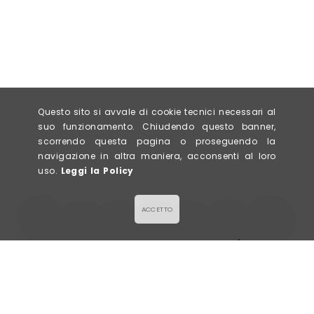
Questo sito si avvale di cookie tecnici necessari al
suo funzionamento. Chiudendo questo banner,
scorrendo questa pagina o proseguendo la
navigazione in altra maniera, acconsenti al loro
uso.
Leggi la Policy
ACCETTO
LA GALETTE
Via Civerchi 63/65,
SALÉE & SUCRÉE
26013 Crema (CR)
P. IVA 0943578096
info@lagalette.it