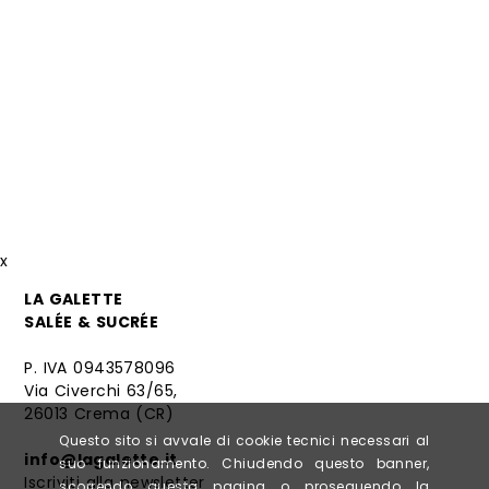
x
LA GALETTE
SALÉE & SUCRÉE
P. IVA 0943578096
Via Civerchi 63/65,
26013 Crema (CR)
Questo sito si avvale di cookie tecnici necessari al
info@lagalette.it
suo funzionamento. Chiudendo questo banner,
Iscriviti alla newsletter
scorrendo questa pagina o proseguendo la