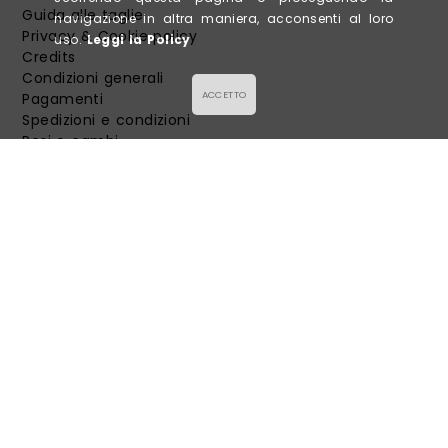
Guida alle taglie
navigazione in altra maniera, acconsenti al loro
Privacy & Cookie policy
uso.
Leggi la Policy
Credits
Condizioni generali
ACCETTO
Pagamenti
Spedizioni e condizioni
Resi e cambi
FOLLOW US!