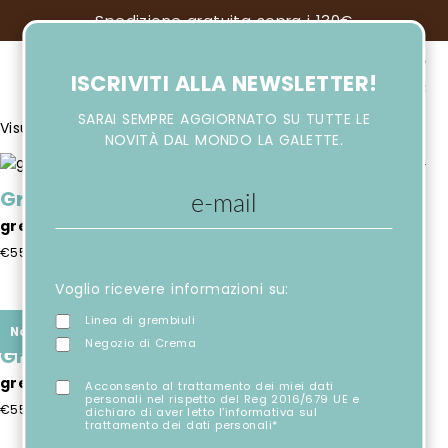
Spedizione gratuita sopra i 130€
ISCRIVITI ALLA NEWSLETTER!
SARAI SEMPRE AGGIORNATO SU TUTTE LE
Popolarità
Visualizzazione di 25-32 di 32 risultati
NOVITÀ DAL MONDO LA GALETTE.
Grembiule
Grembiule
grembiule a quadretti
grembiule scuola
€
55,00
€
55,00
Questo
Questo
Voglio ricevere informazioni su:
prodotto
prodotto
ha
ha
Linea di grembiuli
Novità
più
più
Negozio di Crema
Grembiule
,
Novità
Grembiule
varianti.
varianti.
Le
Le
grembiule grigio
grembiule scuola
Acconsento al trattamento dei miei dati
personali nel rispetto del Reg 2016/679 UE e
opzioni
opzioni
€
55,00
€
60,00
dichiaro di aver letto l’informativa sul
possono
possono
trattamento dei dati personali*
Questo
Questo
essere
essere