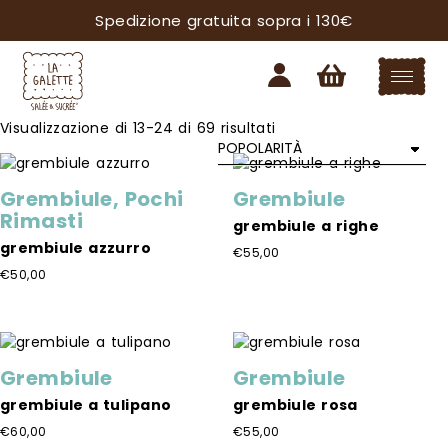
Spedizione gratuita sopra i 130€
Popolarità
Visualizzazione di 13-24 di 69 risultati
Grembiule
,
Pochi
Grembiule
Rimasti
grembiule a righe
grembiule azzurro
€
55,00
€
50,00
Questo
prodotto
Questo
ha
prodotto
più
ha
varianti.
più
Grembiule
Grembiule
Le
varianti.
opzioni
Le
grembiule a tulipano
grembiule rosa
possono
opzioni
€
60,00
€
55,00
essere
possono