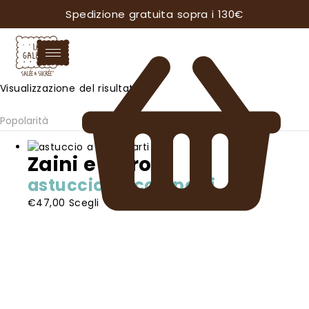
Spedizione gratuita sopra i 130€
Visualizzazione del risultato
Zaini e altro
astuccio a scomparti
Questo
€
47,00
Scegli
prodotto
ha
più
varianti.
Le
opzioni
possono