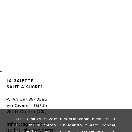
x
LA GALETTE
SALÉE & SUCRÉE
P. IVA 0943578096
Via Civerchi 63/65,
26013 Crema (CR)
Questo sito si avvale di cookie tecnici necessari al
info@lagalette.it
suo funzionamento. Chiudendo questo banner,
Iscriviti alla newsletter
scorrendo questa pagina o proseguendo la