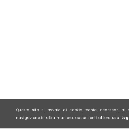
Questo sito si avvale di cookie tecnici necessari 
navigazione in altra maniera, acconsenti al loro uso.
Leg