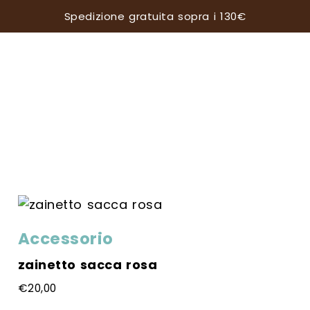
Spedizione gratuita sopra i 130€
e informazioni su:
iuli
Negozio di Crema
 trattamento dei miei dati personali nel rispetto del Reg 2016/679 UE
ativa sul trattamento dei dati personali*
evere informazioni in merito a promozioni, news ed eventi relativi a q
 Regolamento 2016/679 UE*
Accessorio
zainetto sacca rosa
€
20,00