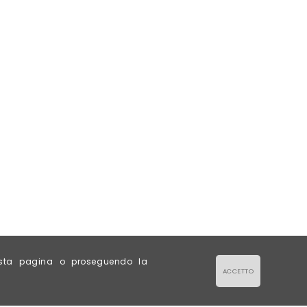
esta pagina o proseguendo la
ACCETTO