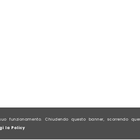
al suo funzionamento. Chiudendo questo banner, scorrendo qu
gi la Policy