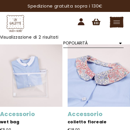
Spedizione gratuita sopra i 130€
Popolarità
Visualizzazione di 2 risultati
Accessorio
Accessorio
wet bag
colletto floreale
€
5,00
€
18,00