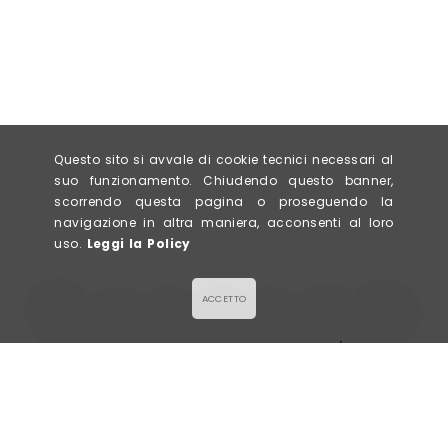
Questo sito si avvale di cookie tecnici necessari al
suo funzionamento. Chiudendo questo banner,
scorrendo questa pagina o proseguendo la
navigazione in altra maniera, acconsenti al loro
uso.
Leggi la Policy
ACCETTO
LA GALETTE
Via Civerchi 63/65,
SALÉE & SUCRÉE
26013 Crema (CR)
P. IVA 0943578096
info@lagalette.it