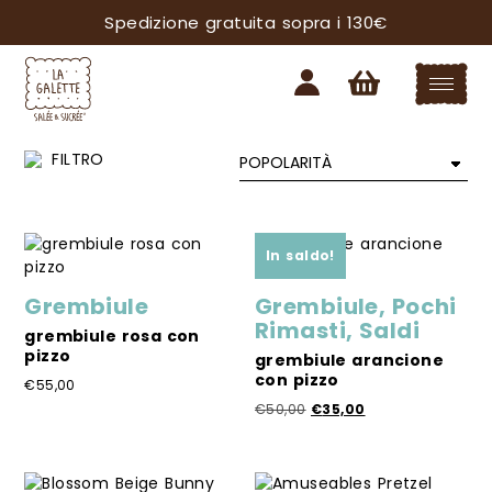
Spedizione gratuita sopra i 130€
In saldo!
Grembiule
Grembiule
,
Pochi
Rimasti
,
Saldi
grembiule rosa con
pizzo
grembiule arancione
con pizzo
€
55,00
Il
Il
€
50,00
€
35,00
Questo
prezzo
prezzo
prodotto
Questo
originale
attuale
ha
prodotto
era:
è:
più
ha