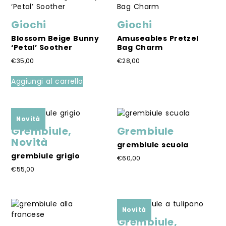
€50,00.
€35,00.
varianti.
più
Le
varianti.
Giochi
Giochi
opzioni
Le
possono
opzioni
Blossom Beige Bunny
Amuseables Pretzel
‘Petal’ Soother
Bag Charm
essere
possono
scelte
essere
€
35,00
€
28,00
nella
scelte
Questo
pagina
nella
Aggiungi al carrello
prodotto
del
pagina
ha
prodotto
del
più
prodotto
varianti.
Novità
Le
Grembiule
,
Grembiule
opzioni
Novità
grembiule scuola
possono
grembiule grigio
essere
€
60,00
scelte
€
55,00
Questo
nella
prodotto
Questo
pagina
ha
prodotto
del
più
ha
Novità
prodotto
varianti.
più
Grembiule
,
Le
varianti.