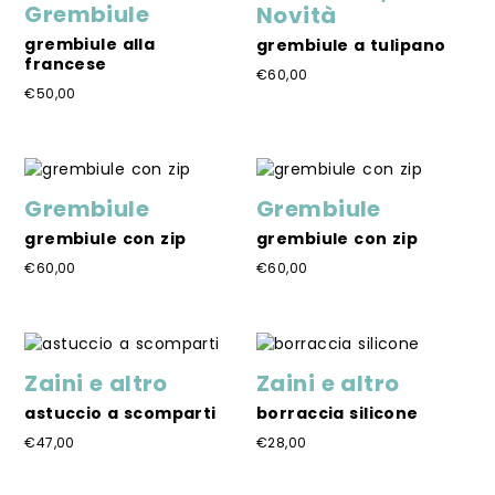
Grembiule
Novità
opzioni
Le
possono
opzioni
grembiule alla
grembiule a tulipano
francese
essere
possono
€
60,00
scelte
essere
€
50,00
Questo
nella
scelte
Questo
prodotto
pagina
nella
prodotto
ha
del
pagina
ha
più
prodotto
del
più
varianti.
Grembiule
Grembiule
prodotto
varianti.
Le
Le
grembiule con zip
grembiule con zip
opzioni
opzioni
possono
€
60,00
€
60,00
possono
essere
Questo
Questo
essere
scelte
prodotto
prodotto
scelte
nella
ha
ha
nella
pagina
più
più
pagina
Zaini e altro
Zaini e altro
del
varianti.
varianti.
del
prodotto
Le
Le
astuccio a scomparti
borraccia silicone
prodotto
opzioni
opzioni
€
47,00
€
28,00
possono
possono
Questo
Questo
essere
essere
prodotto
prodotto