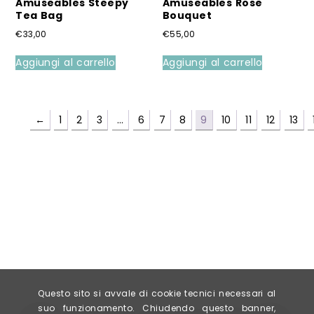
Amuseables Steepy
Amuseables Rose
Tea Bag
Bouquet
€
33,00
€
55,00
Aggiungi al carrello
Aggiungi al carrello
←
1
2
3
…
6
7
8
9
10
11
12
13
Questo sito si avvale di cookie tecnici necessari al
suo funzionamento. Chiudendo questo banner,