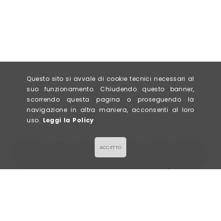
Questo sito si avvale di cookie tecnici necessari al
suo funzionamento. Chiudendo questo banner,
scorrendo questa pagina o proseguendo la
navigazione in altra maniera, acconsenti al loro
uso.
Leggi la Policy
ACCETTO
LA GALETTE
Via Civerchi 63/65,
SALÉE & SUCRÉE
26013 Crema (CR)
P. IVA 0943578096
info@lagalette.it