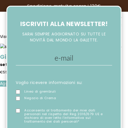
Spedizione gratuita sopra i 130€
ISCRIVITI ALLA NEWSLETTER!
SARAI SEMPRE AGGIORNATO SU TUTTE LE
Visualizzazione del risultato
NOVITÀ DAL MONDO LA GALETTE.
Giochi
set prince and princess
€
55,00
Voglio ricevere informazioni su:
Aggiungi al carrello
Linea di grembiuli
Negozio di Crema
Acconsento al trattamento dei miei dati
personali nel rispetto del Reg 2016/679 UE e
dichiaro di aver letto l’informativa sul
trattamento dei dati personali*